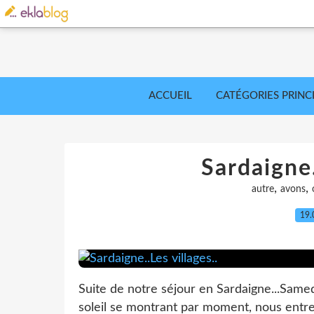
ACCUEIL
CATÉGORIES PRINC
Sardaigne.
,
,
autre
avons
19.
Suite de notre séjour en Sardaigne...Samed
soleil se montrant par moment, nous entrep