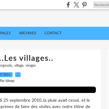
IPALES
ARCHIVES
CONTACT
.Les villages..
,
,
orgosolo
village
virages
07.2012
…
Par klinep
i 25 septembre 2010..la pluie avait cessé, et le
rimes de faire des visites avec notre titine de