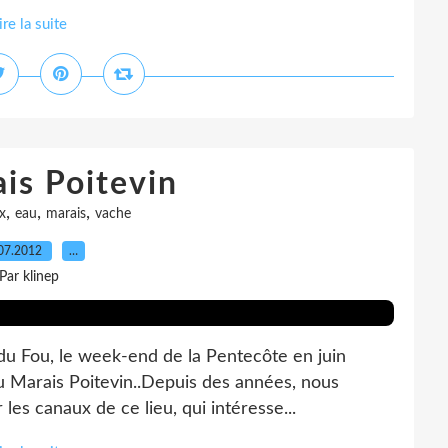
ire la suite
is Poitevin
,
,
,
x
eau
marais
vache
07.2012
…
Par klinep
 du Fou, le week-end de la Pentecôte en juin
au Marais Poitevin..Depuis des années, nous
les canaux de ce lieu, qui intéresse...