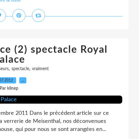
ire la suite
e (2) spectacle Royal
alace
,
,
seurs
spectacle
vraiment
07.2012
…
Par klinep
embre 2011 Dans le précédent article sur ce
e la verrerie de Meisenthal, nos déconvenues
se, qui pour nous se sont arrangées en...