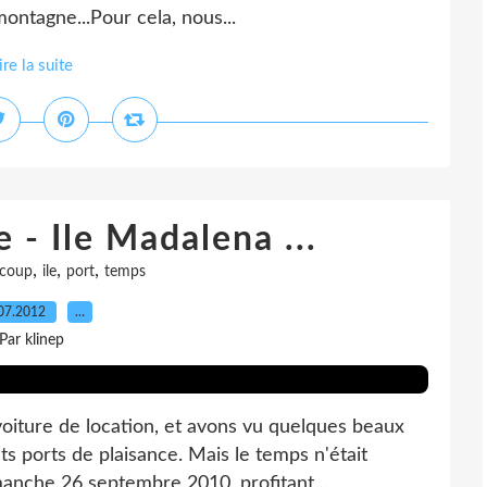
montagne...Pour cela, nous...
ire la suite
 - Ile Madalena ...
,
,
,
coup
ile
port
temps
07.2012
…
Par klinep
voiture de location, et avons vu quelques beaux
ts ports de plaisance. Mais le temps n'était
imanche 26 septembre 2010, profitant...