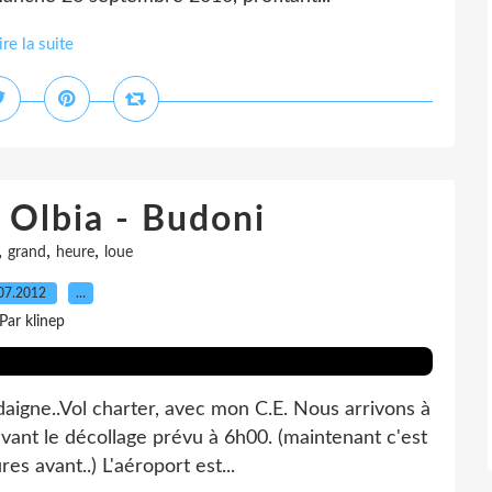
ire la suite
 Olbia - Budoni
,
,
,
grand
heure
loue
07.2012
…
Par klinep
aigne..Vol charter, avec mon C.E. Nous arrivons à
vant le décollage prévu à 6h00. (maintenant c'est
es avant..) L'aéroport est...