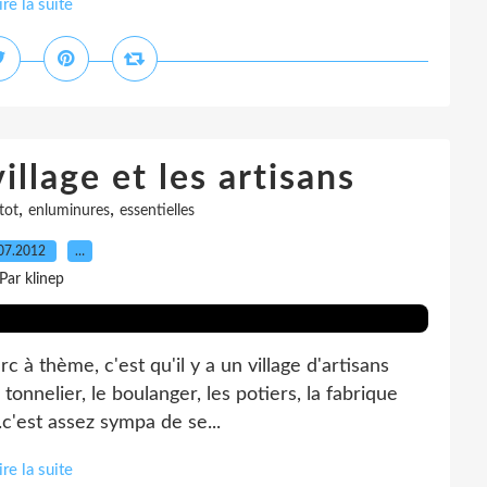
ire la suite
illage et les artisans
,
,
tot
enluminures
essentielles
07.2012
…
Par klinep
 à thème, c'est qu'il y a un village d'artisans
nnelier, le boulanger, les potiers, la fabrique
..c'est assez sympa de se...
ire la suite