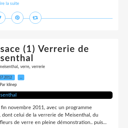
ire la suite
ace (1) Verrerie de
senthal
,
,
meisenthal
verre
verrerie
07.2012
…
Par klinep
 fin novembre 2011, avec un programme
, dont celui de la verrerie de Meisenthal, du
leurs de verre en pleine démonstration.. puis...