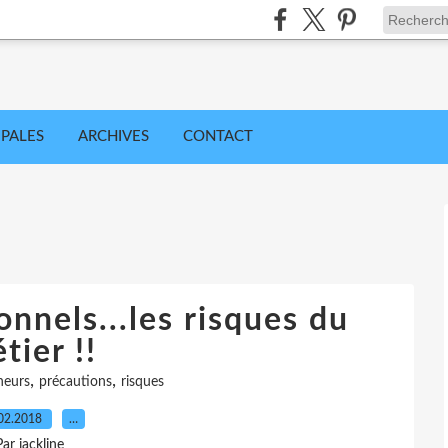
IPALES
ARCHIVES
CONTACT
nnels...les risques du
tier !!
,
,
heurs
précautions
risques
02.2018
…
Par jackline