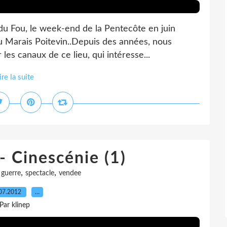
 du Fou, le week-end de la Pentecôte en juin
au Marais Poitevin..Depuis des années, nous
les canaux de ce lieu, qui intéresse...
ire la suite
- Cinescénie (1)
,
,
,
guerre
spectacle
vendee
07.2012
…
Par klinep