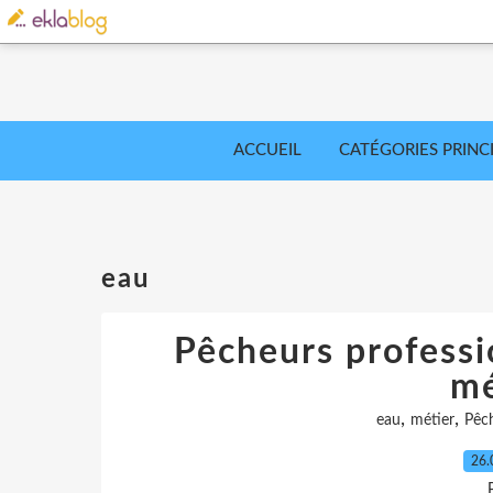
ACCUEIL
CATÉGORIES PRINC
eau
Pêcheurs professio
mé
,
,
eau
métier
Pêc
26.