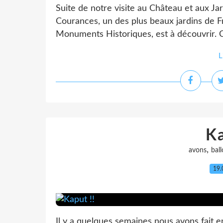
Suite de notre visite au Château et aux Ja
Courances, un des plus beaux jardins de Fr
Monuments Historiques, est à découvrir. C
L
Ka
,
avons
bal
19.
Il y a quelques semaines nous avons fait e