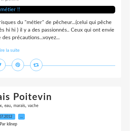
 risques du "métier" de pêcheur...(celui qui pêche
s hi hi ) il y a des passionnés.. Ceux qui ont envie
des précautions...voyez...
ire la suite
is Poitevin
,
,
,
x
eau
marais
vache
07.2012
…
Par klinep