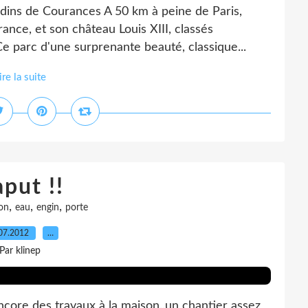
rdins de Courances A 50 km à peine de Paris,
ance, et son château Louis XIII, classés
e parc d'une surprenante beauté, classique...
ire la suite
put !!
,
,
,
lon
eau
engin
porte
07.2012
…
Par klinep
ncore des travaux à la maison..un chantier assez