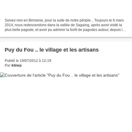
Suivez-moi en Birmanie, pour la suite de notre périple... Toujours le 6 mars
2014, nous redescendons dans la vallée de Sagaing, après avoir visité la
plus belle pagode, et avoir pu admirer la forêt de pagodes autour, depuis la
terrasse, à 300 m de hauteur,...
Puy du Fou .. le village et les artisans
Publié le 19/07/2012 à 12:19
Par
klinep