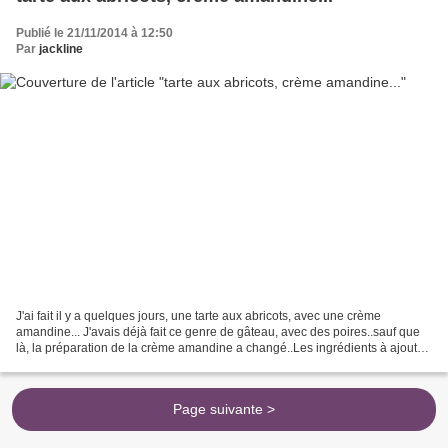
Publié le 21/11/2014 à 12:50
Par
jackline
J'ai fait il y a quelques jours, une tarte aux abricots, avec une crème
amandine... J'avais déjà fait ce genre de gâteau, avec des poires..sauf que
là, la préparation de la crème amandine a changé..Les ingrédients à ajouter
ne sont plus les mêmes, parce...
Page suivante >