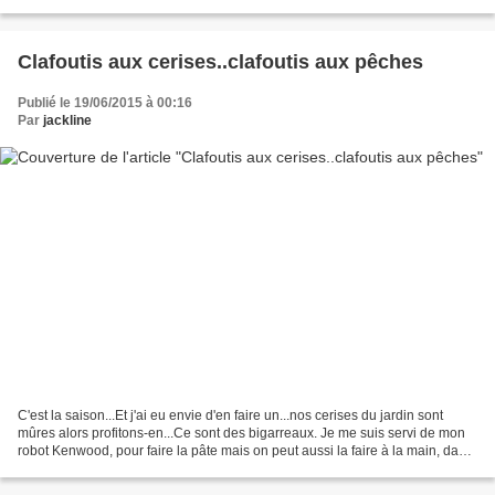
mûres, et la récolte...
Clafoutis aux cerises..clafoutis aux pêches
Publié le 19/06/2015 à 00:16
Par
jackline
C'est la saison...Et j'ai eu envie d'en faire un...nos cerises du jardin sont
mûres alors profitons-en...Ce sont des bigarreaux. Je me suis servi de mon
robot Kenwood, pour faire la pâte mais on peut aussi la faire à la main, dans
un saladier avec un...