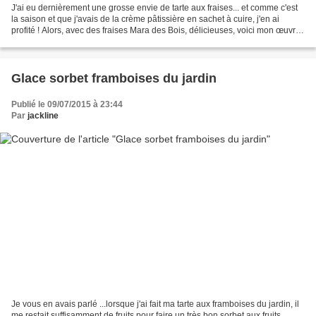
J'ai eu dernièrement une grosse envie de tarte aux fraises... et comme c'est
la saison et que j'avais de la crème pâtissière en sachet à cuire, j'en ai
profité ! Alors, avec des fraises Mara des Bois, délicieuses, voici mon œuvre
Pour faire la même, il...
Glace sorbet framboises du jardin
Publié le 09/07/2015 à 23:44
Par
jackline
Je vous en avais parlé ...lorsque j'ai fait ma tarte aux framboises du jardin, il
me restait suffisamment de fruits pour faire un très bon sorbet aux fruits