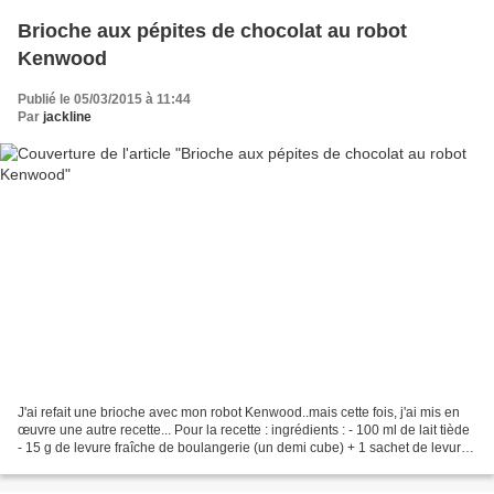
Brioche aux pépites de chocolat au robot
Kenwood
Publié le 05/03/2015 à 11:44
Par
jackline
J'ai refait une brioche avec mon robot Kenwood..mais cette fois, j'ai mis en
œuvre une autre recette... Pour la recette : ingrédients : - 100 ml de lait tiède
- 15 g de levure fraîche de boulangerie (un demi cube) + 1 sachet de levure
sèche briochin ou...