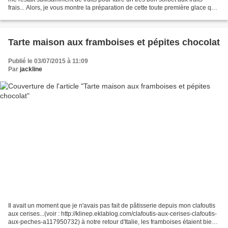
frais... Alors, je vous montre la préparation de cette toute première glace qui
fut une réussite......
Tarte maison aux framboises et pépites chocolat
Publié le 03/07/2015 à 11:09
Par
jackline
Il avait un moment que je n'avais pas fait de pâtisserie depuis mon clafoutis
aux cerises...(voir : http://klinep.eklablog.com/clafoutis-aux-cerises-clafoutis-
aux-peches-a117950732) à notre retour d'Italie, les framboises étaient bien