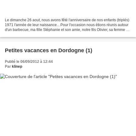
Le dimanche 26 aout, nous avons fêté l'anniversaire de nos enfants (triplés)
1971 l'année de leur naissance... Pour l'occasion nous étions réunis autour
d'un barbecue, ma fille Stéphanie et son amie, notre fils Olivier, sa femme et
ses deux enfants, ne...
Petites vacances en Dordogne (1)
Publié le 06/09/2012 à 12:44
Par
klinep