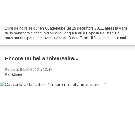
Suite de notre séjour en Guadeloupe...le 29 décembre 2011, après la visite
de la bananeraie et de la distillerie Langueteau à Capesterre Belle-Eau ,
nous partons pour découvrir la ville de Basse-Terre.. Il fait une chaleur moite,
le ciel est tout plombé,...
Encore un bel anniversaire...
Publié le 06/09/2012 à 12:46
Par
klinep