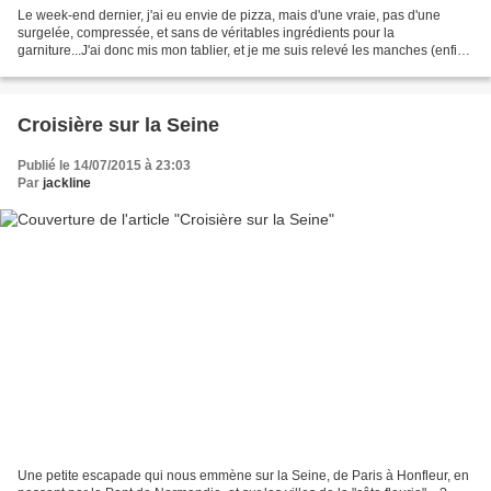
Le week-end dernier, j'ai eu envie de pizza, mais d'une vraie, pas d'une
surgelée, compressée, et sans de véritables ingrédients pour la
garniture...J'ai donc mis mon tablier, et je me suis relevé les manches (enfin,
façon de parler, parce que j'en avais...
Croisière sur la Seine
Publié le 14/07/2015 à 23:03
Par
jackline
Une petite escapade qui nous emmène sur la Seine, de Paris à Honfleur, en