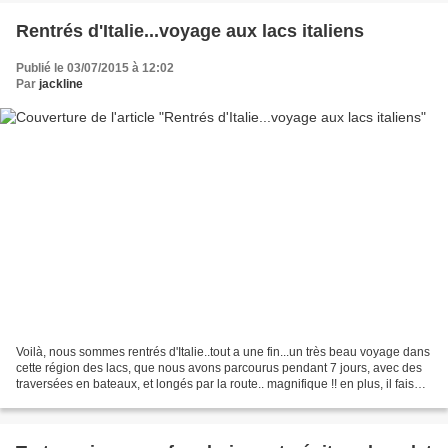
Rentrés d'Italie...voyage aux lacs italiens
Publié le 03/07/2015 à 12:02
Par
jackline
Voilà, nous sommes rentrés d'Italie..tout a une fin...un très beau voyage dans
cette région des lacs, que nous avons parcourus pendant 7 jours, avec des
traversées en bateaux, et longés par la route.. magnifique !! en plus, il faisait
un temps superbe,...