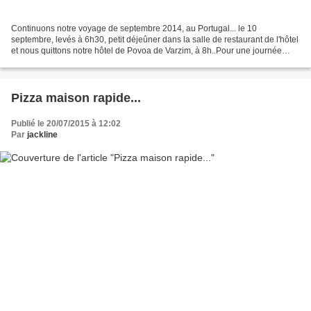
Continuons notre voyage de septembre 2014, au Portugal... le 10
septembre, levés à 6h30, petit déjeûner dans la salle de restaurant de l'hôtel
et nous quittons notre hôtel de Povoa de Varzim, à 8h..Pour une journée
assez chargée en visites.. A cette heure,...
Pizza maison rapide...
Publié le 20/07/2015 à 12:02
Par
jackline