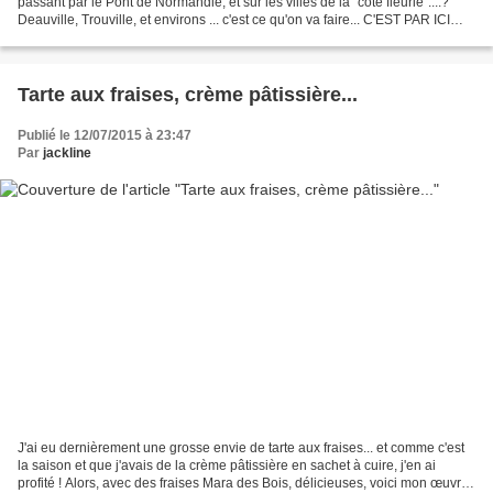
passant par le Pont de Normandie, et sur les villes de la "côte fleurie"....?
Deauville, Trouville, et environs ... c'est ce qu'on va faire... C'EST PAR ICI
Allez, on vous emmène...et...
Tarte aux fraises, crème pâtissière...
Publié le 12/07/2015 à 23:47
Par
jackline
J'ai eu dernièrement une grosse envie de tarte aux fraises... et comme c'est
la saison et que j'avais de la crème pâtissière en sachet à cuire, j'en ai
profité ! Alors, avec des fraises Mara des Bois, délicieuses, voici mon œuvre