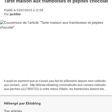
Tarte maison aux framboises et pépites chocolat
Publié le 03/07/2015 à 11:09
Par
jackline
Il avait un moment que je n'avais pas fait de pâtisserie depuis mon clafoutis
aux cerises...(voir : http://klinep.eklablog.com/clafoutis-aux-cerises-clafoutis-
aux-peches-a117950732) à notre retour d'Italie, les framboises étaient bien
mûres, et la récolte...
Hébergé par Eklablog
Top articles