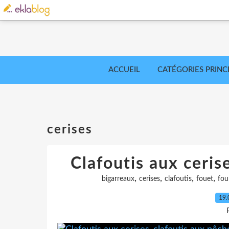
ACCUEIL
CATÉGORIES PRINC
cerises
Clafoutis aux ceris
,
,
,
,
bigarreaux
cerises
clafoutis
fouet
fou
19.