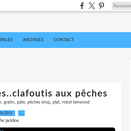
IPALES
ARCHIVES
CONTACT
es..clafoutis aux pêches
,
,
,
,
,
r
gratin
pâte
pêches sirop
plat
robot kenwood
06.2015
…
Par jackline