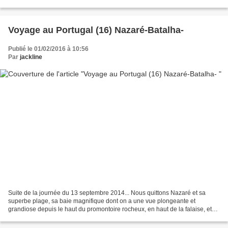
sanctuaire... Fátima...
Voyage au Portugal (16) Nazaré-Batalha-
Publié le 01/02/2016 à 10:56
Par
jackline
Suite de la journée du 13 septembre 2014... Nous quittons Nazaré et sa
superbe plage, sa baie magnifique dont on a une vue plongeante et
grandiose depuis le haut du promontoire rocheux, en haut de la falaise, et
reprenons notre bus pour aller visiter...