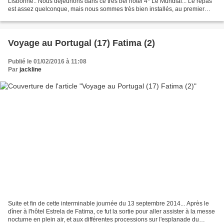
Lisbonne.. Nous déjeunons dans ce très bel hôtel 4* Le Mundial... Le repas
est assez quelconque, mais nous sommes très bien installés, au premier
étage, près de l'immense baie vitrée du...
Voyage au Portugal (17) Fatima (2)
Publié le 01/02/2016 à 11:08
Par
jackline
Suite et fin de cette interminable journée du 13 septembre 2014... Après le
dîner à l'hôtel Estrela de Fatima, ce fut la sortie pour aller assister à la messe
nocturne en plein air, et aux différentes processions sur l'esplanade du