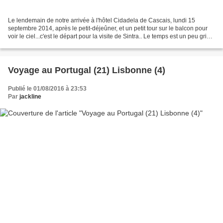
Le lendemain de notre arrivée à l'hôtel Cidadela de Cascais, lundi 15
septembre 2014, après le petit-déjeûner, et un petit tour sur le balcon pour
voir le ciel...c'est le départ pour la visite de Sintra.. Le temps est un peu gris,
mais le soleil va bientôt...
Voyage au Portugal (21) Lisbonne (4)
Publié le 01/08/2016 à 23:53
Par
jackline