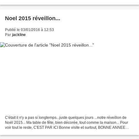
janvier 2016.. 17 ans..le...
Noel 2015 réveillon...
Publié le 03/01/2016 à 12:53
Par
jackline
C'était il n'y a pas si longtemps...juste quelques jours ...notre réveillon de
Noël 2015... Ma table de fête, bien décorée, tout comme la maison... Pour
voir tout le reste, C'EST PAR ICI Bonne visite et surtout, BONNE ANNEE
2016 !!