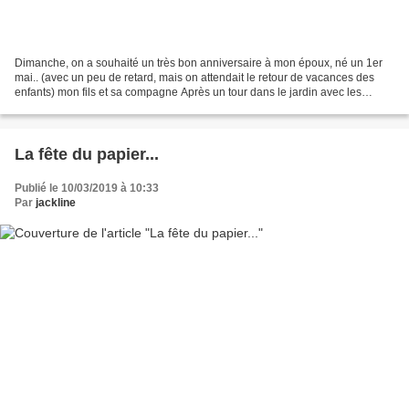
Dimanche, on a souhaité un très bon anniversaire à mon époux, né un 1er
mai.. (avec un peu de retard, mais on attendait le retour de vacances des
enfants) mon fils et sa compagne Après un tour dans le jardin avec les
enfants, il avait les cheveux en bataille,...
La fête du papier...
Publié le 10/03/2019 à 10:33
Par
jackline