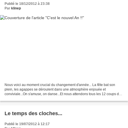
Publié le 18/12/2012 à 23:38
Par
klinep
Nous voici au moment crucial du changement d'année... La fête bat son
plein, les agappes se déroulent dans une atmosphère enjouée et
conviviale...On s'amuse, on danse...Et nous attendons tous les 12 coups de
minuit...! Ils arrivent.... Explosion de joie,...
Le temps des cloches...
Publié le 19/07/2012 à 12:17