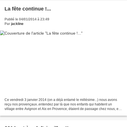
La fête continue !...
Publié le 04/01/2014 à 23:49
Par
jackline
Ce vendredi 3 janvier 2014 (on a déjà entamé le millésime...) nous avons
reçu nos provençaux..entendez par là que nos enfants qui habitent un
village entre Avignon et Aix en Provence, étaient de passage chez nous, en
redescendant de Normandie, où ils...