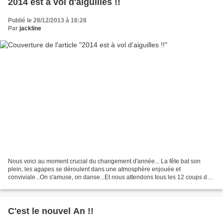
2014 est à vol d'aiguilles !!
Publié le 28/12/2013 à 16:28
Par
jackline
Nous voici au moment crucial du changement d'année... La fête bat son
plein, les agapes se déroulent dans une atmosphère enjouée et
conviviale...On s'amuse, on danse...Et nous attendons tous les 12 coups de
minuit...! Ils arrivent.... Explosion de joie,...
C'est le nouvel An !!