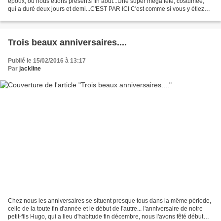
époux, où nous étions présents fin août...Une super méga fête, costumée,
qui a duré deux jours et demi...C'EST PAR ICI C'est comme si vous y étiez
avec nous...Bonne fiesta...@ bien...
Trois beaux anniversaires....
Publié le 15/02/2016 à 13:17
Par
jackline
Chez nous les anniversaires se situent presque tous dans la même période,
celle de la toute fin d'année et le début de l'autre... l'anniversaire de notre
petit-fils Hugo, qui a lieu d'habitude fin décembre, nous l'avons fêté début