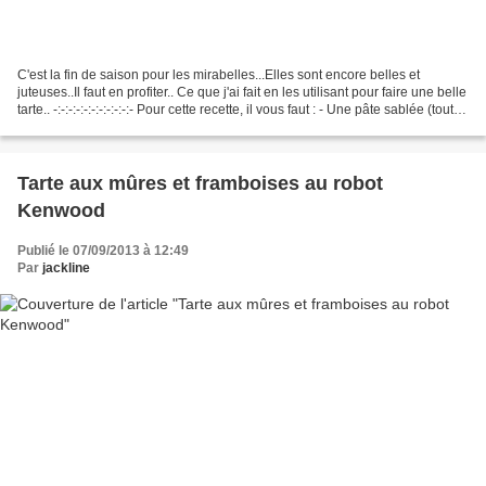
C'est la fin de saison pour les mirabelles...Elles sont encore belles et
juteuses..Il faut en profiter.. Ce que j'ai fait en les utilisant pour faire une belle
tarte.. -:-:-:-:-:-:-:-:-:-:- Pour cette recette, il vous faut : - Une pâte sablée (toute
faite...
Tarte aux mûres et framboises au robot
Kenwood
Publié le 07/09/2013 à 12:49
Par
jackline