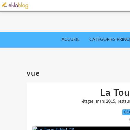
ACCUEIL
CATÉGORIES PRINC
vue
La Tour
,
,
étages
mars 2015
restau
03.