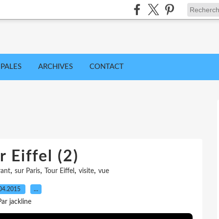
IPALES
ARCHIVES
CONTACT
 Eiffel (2)
,
,
,
,
rant
sur Paris
Tour Eiffel
visite
vue
04.2015
…
Par jackline