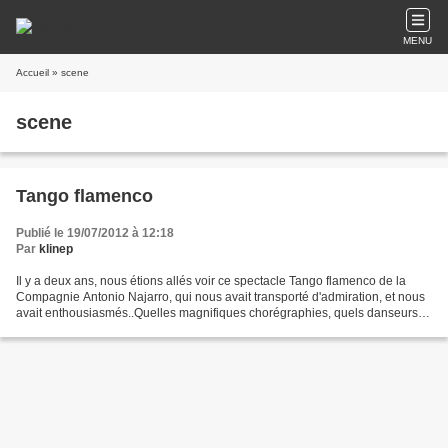
MENU
Accueil
» scene
scene
Tango flamenco
Publié le 19/07/2012 à 12:18
Par
klinep
Il y a deux ans, nous étions allés voir ce spectacle Tango flamenco de la
Compagnie Antonio Najarro, qui nous avait transporté d'admiration, et nous
avait enthousiasmés..Quelles magnifiques chorégraphies, quels danseurs !
et quelle mise en scène..costumes,...