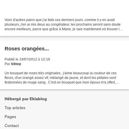
Voici d'autres pains que j'ai faits ces derniers jours..comme il y en avait
plusieurs, j'en ai mis deux au congélateur..les prochains seront sans doute
encore meilleurs, parce que grâce à Marie, je sais maintenant où trouver la
fameuse farine Crousty...
Roses orangées...
Publié le 19/07/2012 à 12:18
Par
klinep
Un bouquet de roses très originales...j'aime beaucoup la couleur de ces
fleurs, d'un orangé assez vif, mélangé de jaune, et dont les pétales sont
festonnées de rouge sang.. C'est un bouquet que mon époux m'a offert,
comme ça sans raison particulière,...
Hébergé par Eklablog
Top articles
Pages
Contact