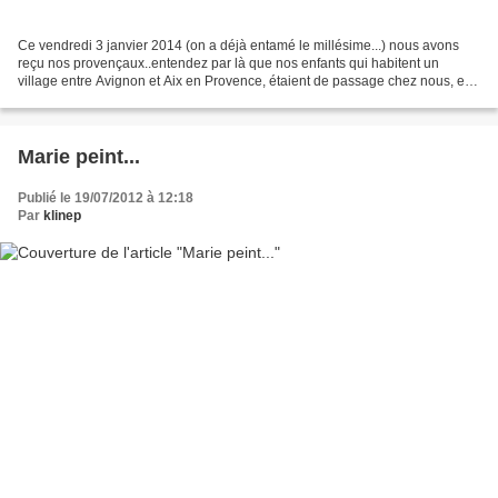
Ce vendredi 3 janvier 2014 (on a déjà entamé le millésime...) nous avons
reçu nos provençaux..entendez par là que nos enfants qui habitent un
village entre Avignon et Aix en Provence, étaient de passage chez nous, en
redescendant de Normandie, où ils...
Marie peint...
Publié le 19/07/2012 à 12:18
Par
klinep