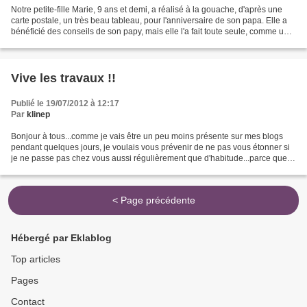
Notre petite-fille Marie, 9 ans et demi, a réalisé à la gouache, d'après une
carte postale, un très beau tableau, pour l'anniversaire de son papa. Elle a
bénéficié des conseils de son papy, mais elle l'a fait toute seule, comme une
grande artiste qu'elle...
Vive les travaux !!
Publié le 19/07/2012 à 12:17
Par
klinep
Bonjour à tous...comme je vais être un peu moins présente sur mes blogs
pendant quelques jours, je voulais vous prévenir de ne pas vous étonner si
je ne passe pas chez vous aussi régulièrement que d'habitude...parce que
voilà..la maison va être en chantier...
< Page précédente
Hébergé par Eklablog
Top articles
Pages
Contact