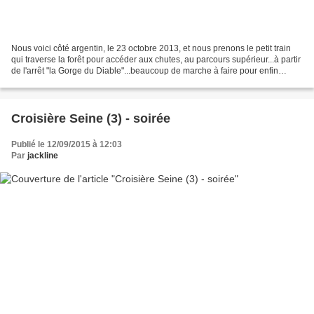
Nous voici côté argentin, le 23 octobre 2013, et nous prenons le petit train
qui traverse la forêt pour accéder aux chutes, au parcours supérieur...à partir
de l'arrêt "la Gorge du Diable"...beaucoup de marche à faire pour enfin
découvrir cette merveille...C'EST...
Croisière Seine (3) - soirée
Publié le 12/09/2015 à 12:03
Par
jackline