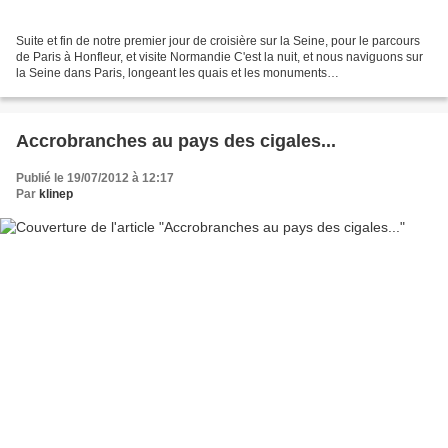
Suite et fin de notre premier jour de croisière sur la Seine, pour le parcours
de Paris à Honfleur, et visite Normandie C'est la nuit, et nous naviguons sur
la Seine dans Paris, longeant les quais et les monuments
éclairés...Magnifique !! Suivez moi...C'EST...
Accrobranches au pays des cigales...
Publié le 19/07/2012 à 12:17
Par
klinep