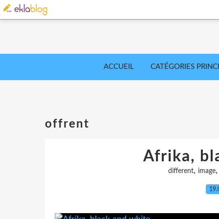
ACCUEIL
CATÉGORIES PRINC
offrent
Afrika, b
,
different
image
19.