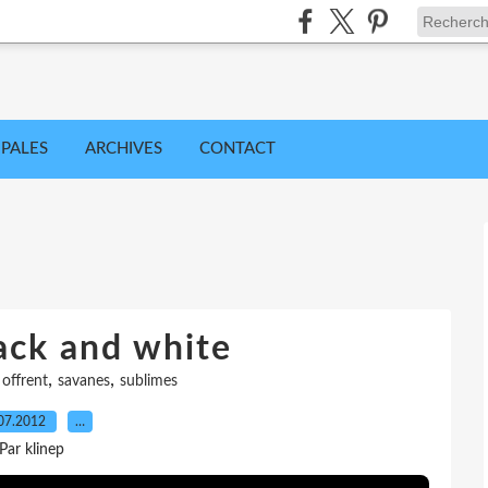
IPALES
ARCHIVES
CONTACT
lack and white
,
,
,
offrent
savanes
sublimes
07.2012
…
Par klinep