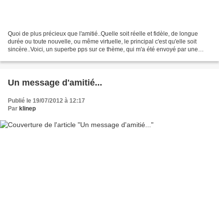
Quoi de plus précieux que l'amitié..Quelle soit réelle et fidèle, de longue
durée ou toute nouvelle, ou même virtuelle, le principal c'est qu'elle soit
sincère..Voici, un superbe pps sur ce thème, qui m'a été envoyé par une
amie de blog (merci...) illustré...
Un message d'amitié...
Publié le 19/07/2012 à 12:17
Par
klinep