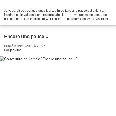
Je vous laisse pour quelques jours, afin de faire une pause estivale, car
l'endroit où je vais passer mes prochains jours de vacances, ne comporte
pas de connexion internet, ni WI-FI.. donc, je ne pourrai pas vous visiter, ni
publier...Mais je me rattraperai...
Encore une pause...
Publié le 09/05/2016 à 23:57
Par
jackline