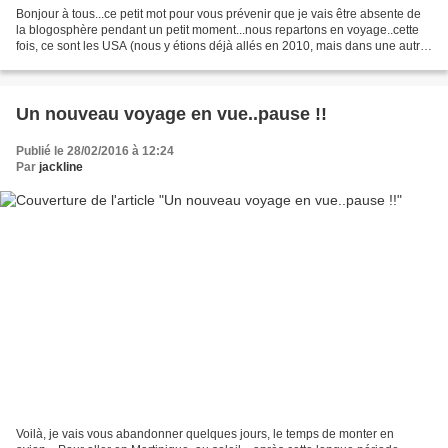
Bonjour à tous...ce petit mot pour vous prévenir que je vais être absente de
la blogosphère pendant un petit moment...nous repartons en voyage..cette
fois, ce sont les USA (nous y étions déjà allés en 2010, mais dans une autre
région) Et là, ce sera New-York...
Un nouveau voyage en vue..pause !!
Publié le 28/02/2016 à 12:24
Par
jackline
Voilà, je vais vous abandonner quelques jours, le temps de monter en