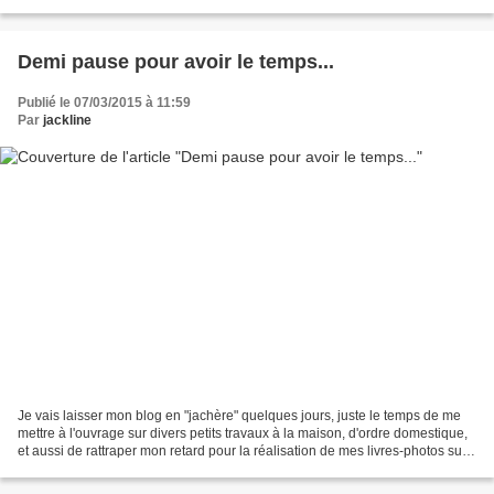
incontournables...Xi'an et son armée de terre...
Demi pause pour avoir le temps...
Publié le 07/03/2015 à 11:59
Par
jackline
Je vais laisser mon blog en "jachère" quelques jours, juste le temps de me
mettre à l'ouvrage sur divers petits travaux à la maison, d'ordre domestique,
et aussi de rattraper mon retard pour la réalisation de mes livres-photos sur
les derniers voyages...