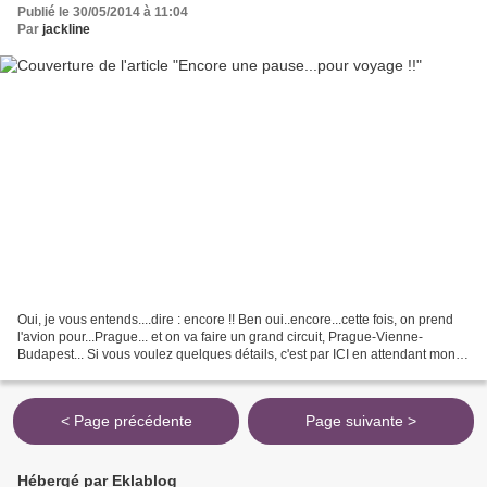
Publié le 30/05/2014 à 11:04
Par
jackline
Oui, je vous entends....dire : encore !! Ben oui..encore...cette fois, on prend
l'avion pour...Prague... et on va faire un grand circuit, Prague-Vienne-
Budapest... Si vous voulez quelques détails, c'est par ICI en attendant mon
retour, quelques articles...
< Page précédente
Page suivante >
Hébergé par Eklablog