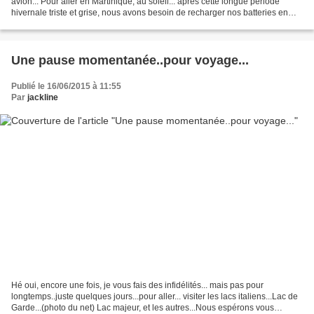
avion... Pour aller en Martinique, au soleil... après cette longue période
hivernale triste et grise, nous avons besoin de recharger nos batteries en
faisant le plein de vitamines et...
Une pause momentanée..pour voyage...
Publié le 16/06/2015 à 11:55
Par
jackline
Hé oui, encore une fois, je vous fais des infidélités... mais pas pour
longtemps..juste quelques jours...pour aller... visiter les lacs italiens...Lac de
Garde...(photo du net) Lac majeur, et les autres...Nous espérons vous