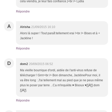
cela viendra, je leur fais confiance.)<br /> Lydia
Répondre
A
Alrisha
21/09/2015 16:10
Alors là super ! Tout paraît tellement vrai !<br /> Bises et à +
Jackline !
Répondre
D
dom2
20/09/2015 06:52
Ma vieille bourrique d'ordi, aidée de l'anti-virus refuse de
télécharger ! Grrrr<br /> Bon dimanche, JacklinePour moi, il
va être long : J'ai tellement mal au pied que je ne peux même
plus le poser par terre ...Ca m'inquiète.♥ Bisoux ♥Ƹ̵̡Ӝ̵̨̄Ʒ dom
Ƹ̵̡Ӝ̵̨̄Ʒ
Répondre