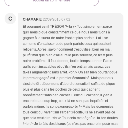
Ajouter un commentaire
C
CHAMARIE
22/09/2015 07:02
Et pourquoi est-il TRÉSOR ?<br /> Tout simplement parce
qu'il nous pique constamment ce que nous nous tuons à
gagner à la sueur de notre front et plus parfois. Lui il se
contente d'encaisser et de punir parfois ceux qui seraient
réticents. Après, savoir comment c'est utilisé, bien ou mal,
plutôt mal que bien d'ailleurs le plus souvent, ce n'est plus
notre problème. Il faut donner, tout le temps donner. Parce
qu'ils sont insatiables et qu'ils n'en ont jamais assez. Les
taxes augmentent sans arrêt. <br /> On sait bien pourtant que
le premier gagné est le premier économisé. Mais pour eux
c'est plutôt : dépensons d'abord et ensuite il suffira de pique
plus et plus dans les poches de ceux qui gagnent
honnêtement sans rien cacher. Ceux qui cachent, il y en a
encore beaucoup trop, ceux-là ne sont pas inquiétés et
parfois même, ils sont exonérés.<br /> Mais les économies,
tous ceux qui vivent sur l'argent récolté, ils ne savent pas ce
que cela veut dire. <br /> Tout cela me dégoûte, tu t'en doutes
! <br /> Je te fais des bisous (ce n'est pas encore imposé mais