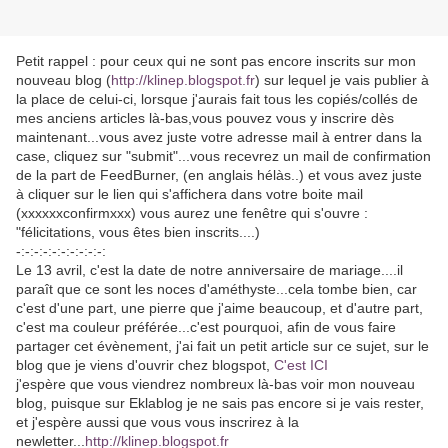
Petit rappel : pour ceux qui ne sont pas encore inscrits sur mon
nouveau blog (
http://klinep.blogspot.fr
) sur lequel je vais publier à
la place de celui-ci, lorsque j'aurais fait tous les copiés/collés de
mes anciens articles là-bas,vous pouvez vous y inscrire dès
maintenant...vous avez juste votre adresse mail à entrer dans la
case, cliquez sur "submit"...vous recevrez un mail de confirmation
de la part de FeedBurner, (en anglais hélàs..) et vous avez juste
à cliquer sur le lien qui s'affichera dans votre boite mail
(xxxxxxconfirmxxx) vous aurez une fenêtre qui s'ouvre :
"félicitations, vous êtes bien inscrits....)
-:-:-:-:-:-:-:-:-:-:
Le 13 avril, c'est la date de notre anniversaire de mariage....il
paraît que ce sont les noces d'améthyste...cela tombe bien, car
c'est d'une part, une pierre que j'aime beaucoup, et d'autre part,
c'est ma couleur préférée...c'est pourquoi, afin de vous faire
partager cet évènement, j'ai fait un petit article sur ce sujet, sur le
blog que je viens d'ouvrir chez blogspot,
C'est ICI
j'espère que vous viendrez nombreux là-bas voir mon nouveau
blog, puisque sur Eklablog je ne sais pas encore si je vais rester,
et j'espère aussi que vous vous inscrirez à la
newletter...
http://klinep.blogspot.fr