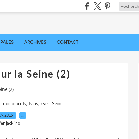
IPALES
ARCHIVES
CONTACT
ur la Seine (2)
eine (2)
,
,
,
,
r
monuments
Paris
rives
Seine
09.2015
…
Par jackline