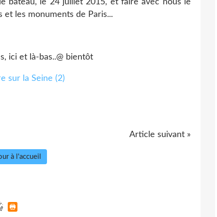
e bateau, le 24 juillet 2015, et faire avec nous le
s et les monuments de Paris...
 ici et là-bas..@ bientôt
Article suivant »
ur à l'accueil