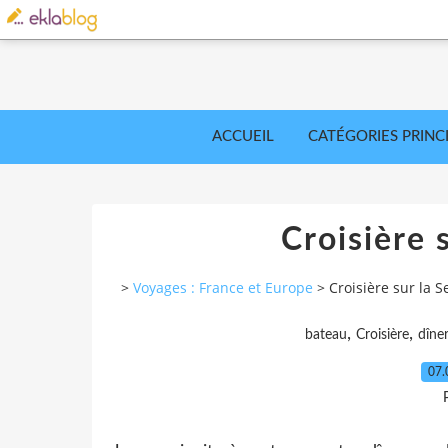
ACCUEIL
CATÉGORIES PRINC
Croisière s
>
Voyages : France et Europe
>
Croisière sur la S
,
,
bateau
Croisière
dîne
07.